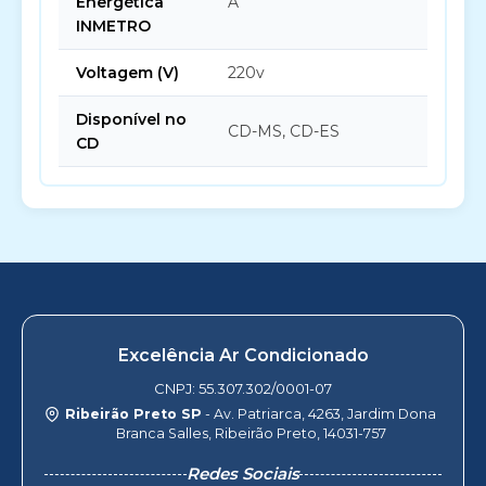
Energética
A
INMETRO
Voltagem (V)
220v
Disponível no
CD-MS, CD-ES
CD
Excelência Ar Condicionado
CNPJ: 55.307.302/0001-07
Ribeirão Preto SP
- Av. Patriarca, 4263, Jardim Dona
Branca Salles, Ribeirão Preto, 14031-757
Redes Sociais